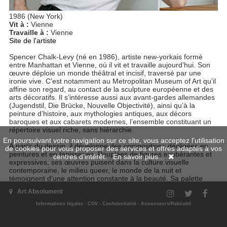
1986 (New York)
Vit à :
Vienne
Travaille à :
Vienne
Site de l'artiste
Spencer Chalk-Levy (né en 1986), artiste new-yorkais formé
entre Manhattan et Vienne, où il vit et travaille aujourd’hui. Son
œuvre déploie un monde théâtral et incisif, traversé par une
ironie vive. C’est notamment au Metropolitan Museum of Art qu’il
affine son regard, au contact de la sculpture européenne et des
arts décoratifs. Il s’intéresse aussi aux avant-gardes allemandes
(Jugendstil, Die Brücke, Nouvelle Objectivité), ainsi qu’à la
peinture d’histoire, aux mythologies antiques, aux décors
baroques et aux cabarets modernes, l’ensemble constituant un
répertoire visuel riche, sans hiérarchie.
En poursuivant votre navigation sur ce site, vous acceptez l'utilisation
À partir du dessin, il développe des compositions déclinées en
de cookies pour vous proposer des services et offres adaptés à vos
peintures et en tapisseries. Peuplées de figures exubérantes et
centres d'intérêt.
En savoir plus...
expressives, ses œuvres puisent dans la culture visuelle
contemporaine, le milieu queer, le monde de la nuit et
témoignent d’une attention constante à la beauté. Sa palette
chaude, rythmée de contrastes lumineux, souligne la théâtralité
Art Absolument
des relations sociales, où chacun est à la fois acteur et
spectateur. Comme l’écrit Judith Prigent : « Des centaines d’yeux
Informations légales
-
CGV
-
Confidentialité
-
Annonceurs/Publicité
et de visages s’entrelacent, les corps se fondent dans la toile. »